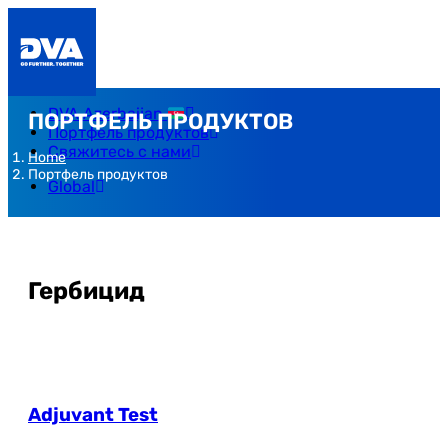
DVA Azerbaijan
ПОРТФЕЛЬ ПРОДУКТОВ
Портфель продуктов
Свяжитесь с нами
Home
Портфель продуктов
Global
Гербицид
Adjuvant Test