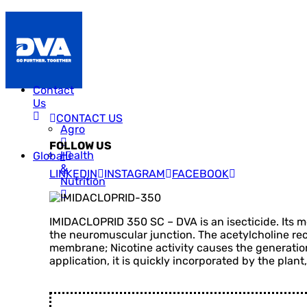
Contact
Us
CONTACT US
Agro
FOLLOW US
Health
Global
&
LINKEDIN
INSTAGRAM
FACEBOOK
Nutrition
IMIDACLOPRID 350 SC – DVA is an isecticide. Its 
the neuromuscular junction. The acetylcholine rece
membrane; Nicotine activity causes the generation 
application, it is quickly incorporated by the plant