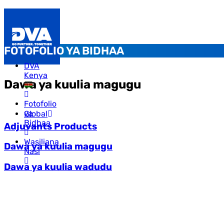
FOTOFOLIO YA BIDHAA
DVA
Kenya
Dawa ya kuulia magugu
Fotofolio
ya
Global
Bidhaa
Adjuvants Products
Wasiliana
Dawa ya kuulia magugu
Nasi
Dawa ya kuulia wadudu