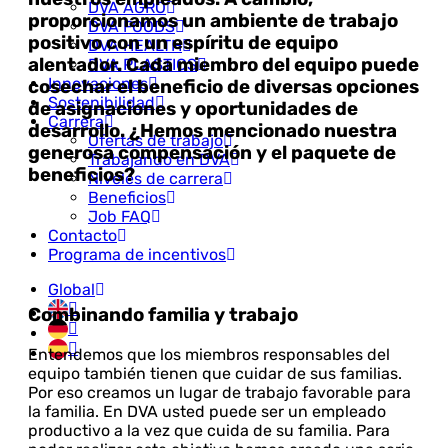
DVA AGRO
proporcionamos un ambiente de trabajo
DVA FOODS
positivo con un espíritu de equipo
DVA HEALTH
alentador. Cada miembro del equipo puede
DVA PLASTICS
Innovaciones
cosechar el beneficio de diversas opciones
Sostenibilidad
de asignaciones y oportunidades de
Carrera
desarrollo. ¿Hemos mencionado nuestra
Ofertas de trabajo
generosa compensación y el paquete de
Trabajando en DVA
beneficios?
Niveles de carrera
Beneficios
Job FAQ
Contacto
Programa de incentivos
Global
Combinando familia y trabajo
Entendemos que los miembros responsables del
equipo también tienen que cuidar de sus familias.
Por eso creamos un lugar de trabajo favorable para
la familia. En DVA usted puede ser un empleado
productivo a la vez que cuida de su familia. Para