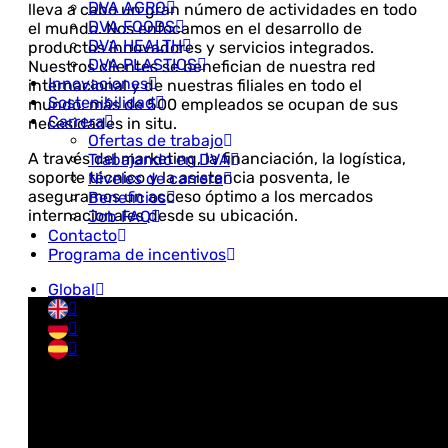
DVA AGRO
lleva a cabo un gran número de actividades en todo
DVA FOODS
el mundo. Nos enfocamos en el desarrollo de
DVA HEALTH
productos innovadores y servicios integrados.
DVA PLASTICS
Nuestros clientes se benefician de nuestra red
Innovaciones
internacional y de nuestras filiales en todo el
Sostenibilidad
mundo: más de 500 empleados se ocupan de sus
Carrera
necesidades in situ.
Ofertas de trabajo
A través del marketing, la financiación, la logística,
Trabajando en DVA
soporte técnico y la asistencia posventa, le
Niveles de carrera
aseguramos un acceso óptimo a los mercados
Beneficios
internacionales desde su ubicación.
Job FAQ
Contacto
Programa de incentivos
Global