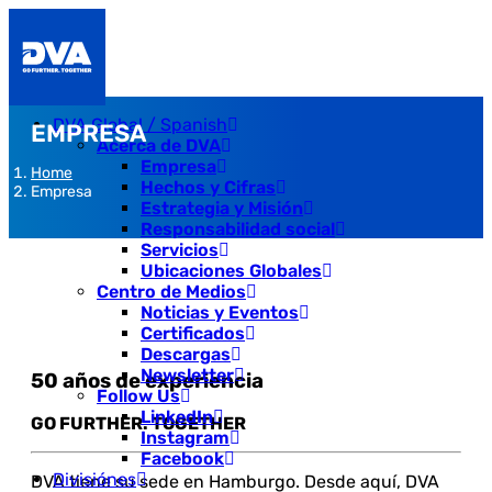
DVA Global / Spanish
EMPRESA
Acerca de DVA
Empresa
Home
Hechos y Cifras
Empresa
Estrategia y Misión
Responsabilidad social
Servicios
Ubicaciones Globales
Centro de Medios
Noticias y Eventos
Certificados
Descargas
Newsletter
50 años de experiencia
Follow Us
LinkedIn
GO FURTHER. TOGETHER
Instagram
Facebook
Divisiónes
DVA tiene su sede en Hamburgo. Desde aquí, DVA