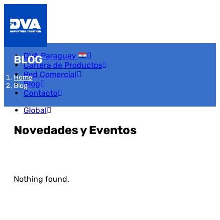
DVA Paraguay
BLOG
Cartera de Productos
Red Comercial
Home
Blog
Blog
Contacto
Global
Novedades y Eventos
Nothing found.