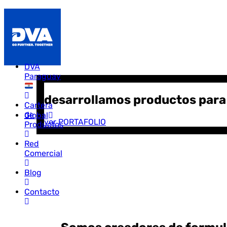
DVA
Paraguay
desarrollamos productos para
Cartera
de
Global
ver PORTAFOLIO
Productos
Red
Comercial
Blog
Contacto