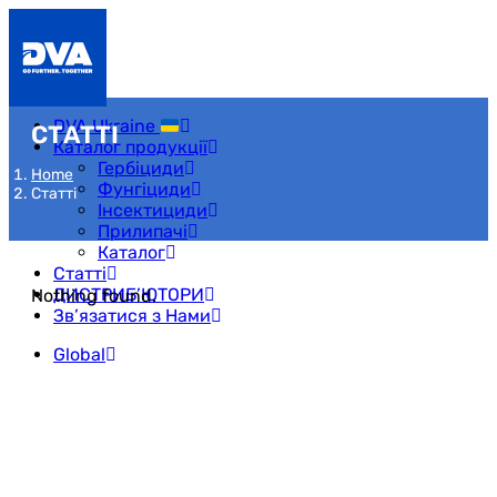
DVA Ukraine
СТАТТІ
Каталог продукції
Гербіциди
Home
Фунгіциди
Статті
Інсектициди
Прилипачі
Каталог
Статті
ДИСТРИБ’ЮТОРИ
Nothing found.
Зв’язатися з Нами
Global