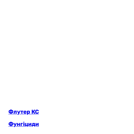
Флутер КС
Фунгіциди