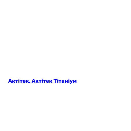
Актітек, Актітек Тітаніум