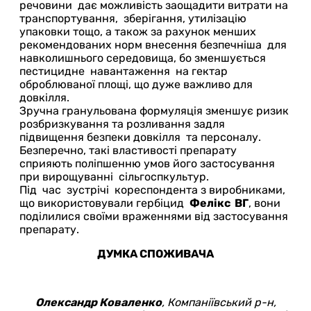
речовини дає можливість заощадити витрати на
транспортування, зберігання, утилізацію
упаковки тощо, а також за рахунок менших
рекомендованих норм внесення безпечніша для
навколишнього середовища, бо зменшується
пестицидне навантаження на гектар
оброблюваної площі, що дуже важливо для
довкілля.
Зручна гранульована формуляція зменшує ризик
розбризкування та розливання задля
підвищення безпеки довкілля та персоналу.
Безперечно, такі властивості препарату
сприяють поліпшенню умов його застосування
при вирощуванні сільгоспкультур.
Під час зустрічі кореспондента з виробниками,
що використовували гербіцид
Фелікс ВГ
, вони
поділилися своїми враженнями від застосування
препарату.
ДУМКА СПОЖИВАЧА
Олександр Коваленко
, Компаніївський р-н,