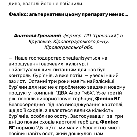
диво, взагалі його не побачили.
Фелікс: альтернативи цьому препарату немає…
Анатолій Гречаний
, фермер ПП “Гречаний”, с.
Крупське, Кіровоградського р-ну,
Кіровоградської обл.
— Наше господарство спеціалізується на
вирощуванні овочевих культур, і
найактуальнішим питанням для нас був
контроль бур’янів, а вже потім — увесь інший
захист. Останні три роки навіть найзлісніші
бур’яни для нас не є проблемою завдяки новому
продукту компанії “ДВА Агро ГмбХ”. Уже третій
рік поспіль використовую гербіцид
Фелікс ВГ
.
Безпосередньо під час висаджування картоплі,
ще до її сходів, з’являється велика кількість
бур’янів, особливо осоту. Застосувавши за три
дні до появи сходів картоплі гербіцид
Фелікс
ВГ
нормою 2,5 кг/га, ми мали абсолютно чисті
посіви: навіть осот, який дошкуляв нам