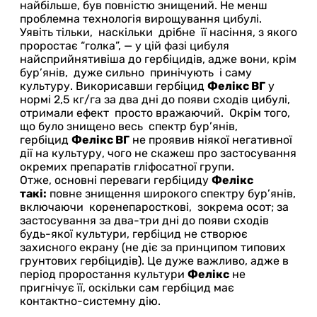
найбільше, був повністю знищений. Не менш
проблемна технологія вирощування цибулі.
Уявіть тільки, наскільки дрібне її насіння, з якого
проростає “голка”, — у цій фазі цибуля
найсприйнятивіша до гербіцидів, адже вони, крім
бур’янів, дуже сильно принічують і саму
культуру. Викорисавши гербіцид
Фелікс ВГ
у
нормі 2,5 кг/га за два дні до появи сходів цибулі,
отримали ефект просто вражаючий. Окрім того,
що було знищено весь спектр бур’янів,
гербіцид
Фелікс ВГ
не проявив ніякої негативної
дії на культуру, чого не скажеш про застосування
окремих препаратів гліфосатної групи.
Отже, основні переваги гербіциду
Фелікс
такі:
повне знищення широкого спектру бур’янів,
включаючи коренепаросткові, зокрема осот; за
застосування за два-три дні до появи сходів
будь-якої культури, гербіцид не створює
захисного екрану (не діє за принципом типових
грунтових гербіцидів). Це дуже важливо, адже в
період проростання культури
Фелікс
не
пригнічує її, оскільки сам гербіцид має
контактно-системну дію.