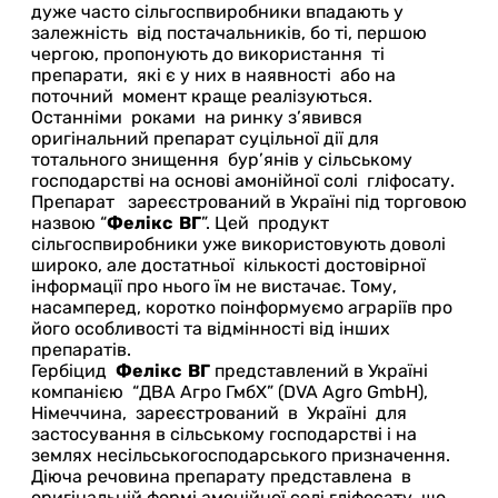
дуже часто сільгоспвиробники впадають у
залежність від постачальників, бо ті, першою
чергою, пропонують до використання ті
препарати, які є у них в наявності або на
поточний момент краще реалізуються.
Останніми роками на ринку з’явився
оригінальний препарат суцільної дії для
тотального знищення бур’янів у сільському
господарстві на основі амонійної солі гліфосату.
Препарат зареєстрований в Україні під торговою
назвою “
Фелікс ВГ
”. Цей продукт
сільгоспвиробники уже використовують доволі
широко, але достатньої кількості достовірної
інформації про нього їм не вистачає. Тому,
насамперед, коротко поінформуємо аграріїв про
його особливості та відмінності від інших
препаратів.
Гербіцид
Фелікс ВГ
представлений в Україні
компанією “ДВА Агро ГмбХ” (DVA Agro GmbH),
Німеччина, зареєстрований в Україні для
застосування в сільському господарстві і на
землях несільськогосподарського призначення.
Діюча речовина препарату представлена в
оригінальній формі амонійної солі гліфосату, що