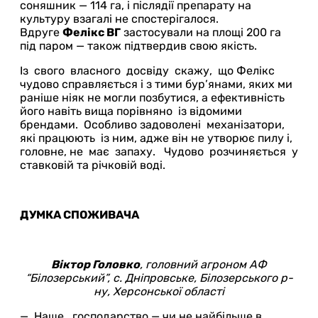
соняшник — 114 га, і післядії препарату на
культуру взагалі не спостерігалося.
Вдруге
Фелікс ВГ
застосували на площі 200 га
під паром — також підтвердив свою якість.
Із свого власного досвіду скажу, що Фелікс
чудово справляється і з тими бур’янами, яких ми
раніше ніяк не могли позбутися, а ефективність
його навіть вища порівняно із відомими
брендами. Особливо задоволені механізатори,
які працюють із ним, адже він не утворює пилу і,
головне, не має запаху. Чудово розчиняється у
ставковій та річковій воді.
ДУМКА СПОЖИВАЧА
Віктор Головко
, головний агроном АФ
“Білозерський”, с. Дніпровське, Білозерського р-
ну,
Херсонської області
— Наше господарство — чи не найбільше в