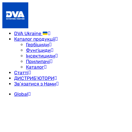
DVA Ukraine
Каталог продукції
Гербіциди
Фунгіциди
Інсектициди
Прилипачі
Каталог
Статті
ДИСТРИБ’ЮТОРИ
Зв’язатися з Нами
Global