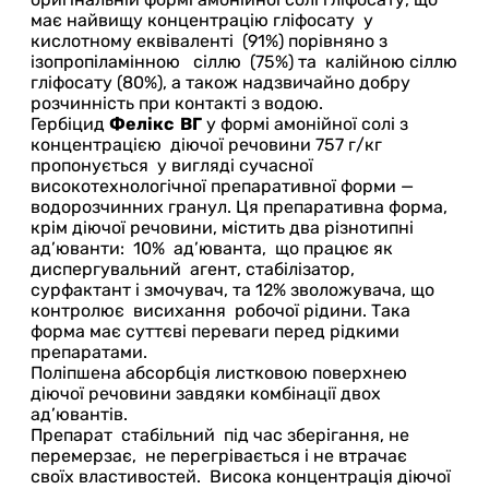
має найвищу концентрацію гліфосату у
кислотному еквіваленті (91%) порівняно з
ізопропіламінною сіллю (75%) та калійною сіллю
гліфосату (80%), а також надзвичайно добру
розчинність при контакті з водою.
Гербіцид
Фелікс ВГ
у формі амонійної солі з
концентрацією діючої речовини 757 г/кг
пропонується у вигляді сучасної
високотехнологічної препаративної форми —
водорозчинних гранул. Ця препаративна форма,
крім діючої речовини, містить два різнотипні
ад’юванти: 10% ад’юванта, що працює як
диспергувальний агент, стабілізатор,
сурфактант і змочувач, та 12% зволожувача, що
контролює висихання робочої рідини. Така
форма має суттєві переваги перед рідкими
препаратами.
Поліпшена абсорбція листковою поверхнею
діючої речовини завдяки комбінації двох
ад’ювантів.
Препарат стабільний під час зберігання, не
перемерзає, не перегрівається і не втрачає
своїх властивостей. Висока концентрація діючої