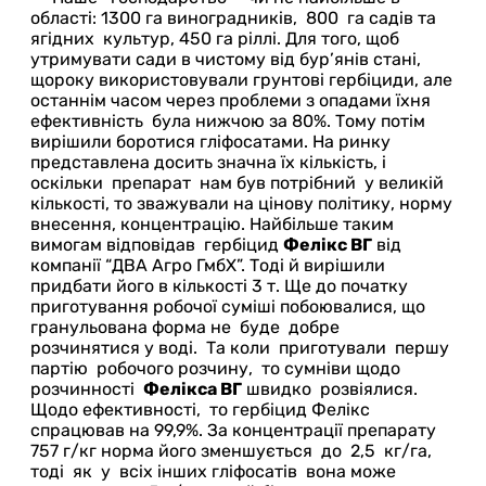
області: 1300 га виноградників, 800 га садів та
ягідних культур, 450 га ріллі. Для того, щоб
утримувати сади в чистому від бур’янів стані,
щороку використовували грунтові гербіциди, але
останнім часом через проблеми з опадами їхня
ефективність була нижчою за 80%. Тому потім
вирішили боротися гліфосатами. На ринку
представлена досить значна їх кількість, і
оскільки препарат нам був потрібний у великій
кількості, то зважували на цінову політику, норму
внесення, концентрацію. Найбільше таким
вимогам відповідав гербіцид
Фелікс ВГ
від
компанії “ДВА Агро ГмбХ”. Тоді й вирішили
придбати його в кількості 3 т. Ще до початку
приготування робочої суміші побоювалися, що
гранульована форма не буде добре
розчинятися у воді. Та коли приготували першу
партію робочого розчину, то сумніви щодо
розчинності
Фелікса ВГ
швидко розвіялися.
Щодо ефективності, то гербіцид Фелікс
спрацював на 99,9%. За концентрації препарату
757 г/кг норма його зменшується до 2,5 кг/га,
тоді як у всіх інших гліфосатів вона може