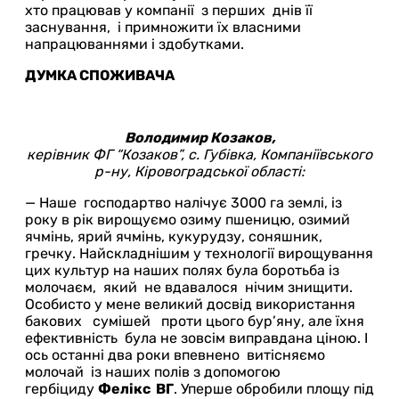
хто працював у компанії з перших днів її
заснування, і примножити їх власними
напрацюваннями і здобутками.
ДУМКА СПОЖИВАЧА
Володимир Козаков,
керівник ФГ “Козаков”,
с. Губівка, Компаніївського
р-ну, Кіровоградської області:
— Наше господартво налічує 3000 га землі, із
року в рік вирощуємо озиму пшеницю, озимий
ячмінь, ярий ячмінь, кукурудзу, соняшник,
гречку. Найскладнішим у технології вирощування
цих культур на наших полях була боротьба із
молочаєм, який не вдавалося нічим знищити.
Особисто у мене великий досвід використання
бакових сумішей проти цього бур’яну, але їхня
ефективність була не зовсім виправдана ціною. І
ось останні два роки впевнено витісняємо
молочай із наших полів з допомогою
гербіциду
Фелікс ВГ
. Уперше обробили площу під