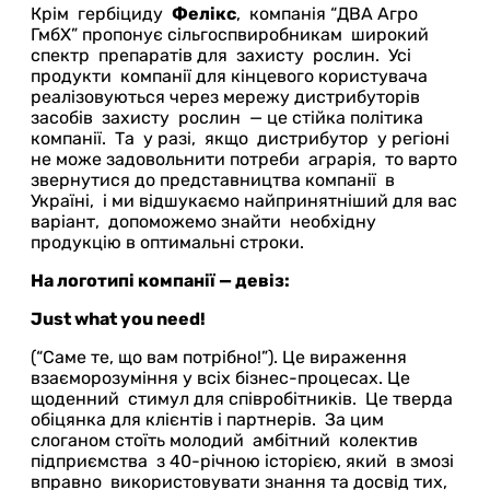
Крім гербіциду
Фелікс
, компанія “ДВА Агро
ГмбХ” пропонує сільгоспвиробникам широкий
спектр препаратів для захисту рослин. Усі
продукти компанії для кінцевого користувача
реалізовуються через мережу дистрибуторів
засобів захисту рослин — це стійка політика
компанії. Та у разі, якщо дистрибутор у регіоні
не може задовольнити потреби аграрія, то варто
звернутися до представництва компанії в
Україні, і ми відшукаємо найпринятніший для вас
варіант, допоможемо знайти необхідну
продукцію в оптимальні строки.
На логотипі компанії — девіз:
Just what you need!
(“Саме те, що вам потрібно!”). Це вираження
взаєморозуміння у всіх бізнес-процесах. Це
щоденний стимул для співробітників. Це тверда
обіцянка для клієнтів і партнерів. За цим
слоганом стоїть молодий амбітний колектив
підприємства з 40-річною історією, який в змозі
вправно використовувати знання та досвід тих,