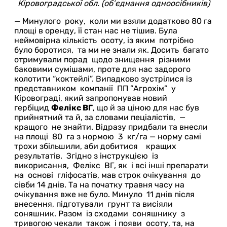
Кіровоградської обл. (об’єднання одноосібників)
— Минулого року, коли ми взяли додатково 80 га
площі в оренду, її стан нас не тішив. Була
неймовірна кількість осоту, із яким потрібно
було боротися, та ми не знали як. Досить багато
отримували порад щодо знищення різними
баковими сумішами, проте для нас задорого
колотити “коктейлі”. Випадково зустрілися із
представником компанії ПП ”Агрохім” у
Кіровограді, який запропонував новий
гербіцид
Фелікс ВГ
, що й за ціною для нас був
прийнятний та й, за словами пеціалістів, —
кращого не знайти. Відразу придбали та внесли
на площі 80 га з нормою 3 кг/га — норму самі
трохи збільшили, аби добитися кращих
результатів. Згідно з інструкцією із
викорисання, Фелікс ВГ, як і всі інші препарати
на основі гліфосатів, мав строк очікування до
сівби 14 днів. Та на початку травня часу на
очікування вже не було. Минуло 11 днів після
внесення, підготували грунт та висіяли
соняшник. Разом із сходами соняшнику з
тривогою чекали також і появи осоту, та, на