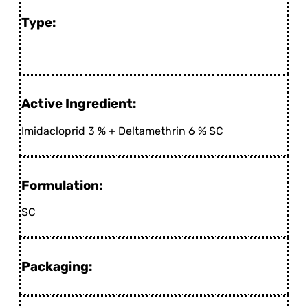
Type:
Active Ingredient:
Imidacloprid 3 % + Deltamethrin 6 % SC
Formulation:
SC
Packaging: