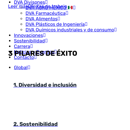
DVA Divisones
Leer más
Ofertas de trabajo
DVA AGRO MÉXICO
DVA Farmacéutica
DVA Alimentos
DVA Plásticos de Ingeniería
DVA Químicos industriales y de consumo
Innovaciones
Sostenibilidad
Carrera
Noticias y Eventos
3 PILARES DE ÉXITO
Contacto
Global
1. Diversidad e inclusión
2. Sostenibilidad