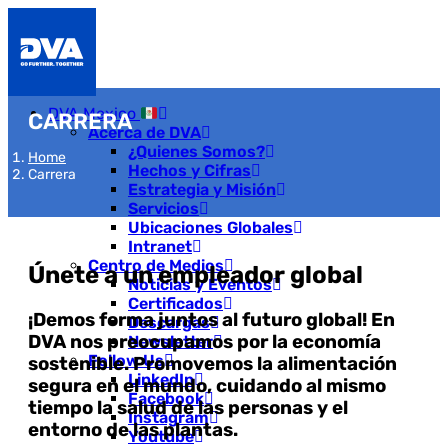
DVA Mexico
CARRERA
Acerca de DVA
¿Quienes Somos?
Home
Hechos y Cifras
Carrera
Estrategia y Misión
Servicios
Ubicaciones Globales
Intranet
Centro de Medios
Únete a un empleador global
Noticias y Eventos
Certificados
¡Demos forma juntos al futuro global! En
Descargas
DVA nos preocupamos por la economía
Newsletter
Follow Us
sostenible. Promovemos la alimentación
LinkedIn
segura en el mundo, cuidando al mismo
Facebook
tiempo la salud de las personas y el
Instagram
entorno de las plantas.
Youtube