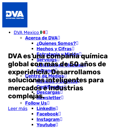
DVA Mexico
Acerca de DVA
¿Quienes Somos?
Hechos y Cifras
Estrategia y Misión
DVA es una compañía química
Servicios
global con más de 50 años de
Ubicaciones Globales
Intranet
experiencia. Desarrollamos
Centro de Medios
soluciones inteligentes para
Noticias y Eventos
mercados e industrias
Certificados
Descargas
complejas.
Newsletter
Follow Us
Leer más
LinkedIn
Facebook
Instagram
Youtube