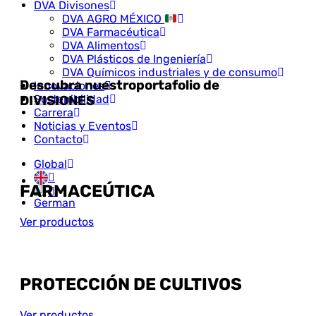
DVA Divisones
DVA AGRO MÉXICO
DVA Farmacéutica
DVA Alimentos
DVA Plásticos de Ingeniería
DVA Químicos industriales y de consumo
Descubra nuestro
portafolio de
Innovaciones
Sostenibilidad
DIVISIONES
Carrera
Noticias y Eventos
Contacto
Global
FARMACEÚTICA
Ver productos
PROTECCIÓN DE CULTIVOS
Ver productos