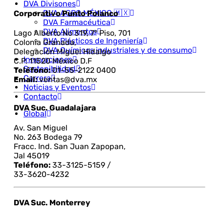
DVA Divisones
DVA AGRO MÉXICO 🇲🇽
Corporativo Punto Polanco
DVA Farmacéutica
DVA Alimentos
Lago Alberto No 319, 7° Piso, 701
DVA Plásticos de Ingeniería
Colonia Granada,
DVA Químicos industriales y de consumo
Delegación Miguel Hidalgo
Innovaciones
C.P. 11520 México D.F
Sostenibilidad
Teléfono:
01-55-2122 0400
Carrera
Email:
ventas@dva.mx
Noticias y Eventos
Contacto
DVA Suc. Guadalajara
Global
Av. San Miguel
No. 263 Bodega 79
Fracc. Ind. San Juan Zapopan,
Jal 45019
Teléfono:
33-3125-5159 /
33-3620-4232
DVA Suc. Monterrey